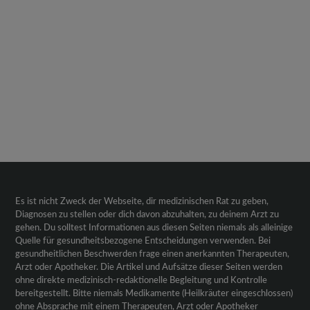
Es ist nicht Zweck der Webseite, dir medizinischen Rat zu geben,
Diagnosen zu stellen oder dich davon abzuhalten, zu deinem Arzt zu
gehen. Du solltest Informationen aus diesen Seiten niemals als alleinige
Quelle für gesundheitsbezogene Entscheidungen verwenden. Bei
gesundheitlichen Beschwerden frage einen anerkannten Therapeuten,
Arzt oder Apotheker. Die Artikel und Aufsätze dieser Seiten werden
ohne direkte medizinisch-redaktionelle Begleitung und Kontrolle
bereitgestellt. Bitte niemals Medikamente (Heilkräuter eingeschlossen)
ohne Absprache mit einem Therapeuten, Arzt oder Apotheker