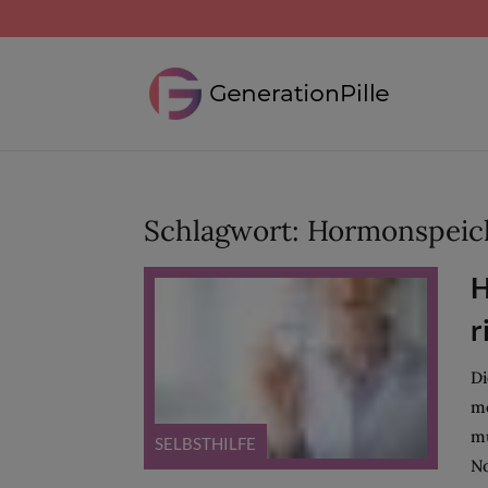
Schlagwort:
Hormonspeich
H
r
Di
me
mu
SELBSTHILFE
No