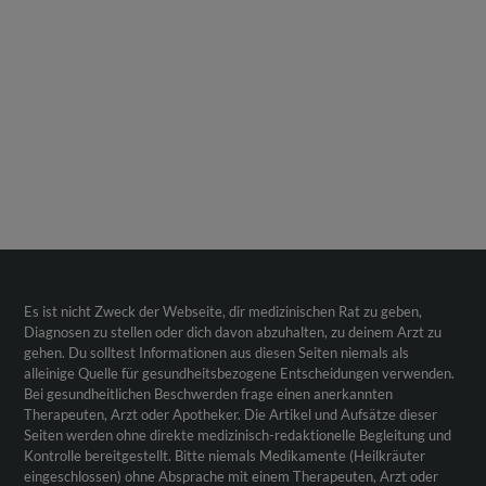
Es ist nicht Zweck der Webseite, dir medizinischen Rat zu geben,
Diagnosen zu stellen oder dich davon abzuhalten, zu deinem Arzt zu
gehen. Du solltest Informationen aus diesen Seiten niemals als
alleinige Quelle für gesundheitsbezogene Entscheidungen verwenden.
Bei gesundheitlichen Beschwerden frage einen anerkannten
Therapeuten, Arzt oder Apotheker. Die Artikel und Aufsätze dieser
Seiten werden ohne direkte medizinisch-redaktionelle Begleitung und
Kontrolle bereitgestellt. Bitte niemals Medikamente (Heilkräuter
eingeschlossen) ohne Absprache mit einem Therapeuten, Arzt oder