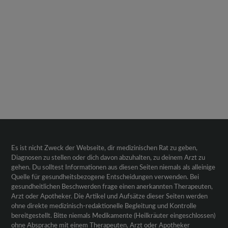
Es ist nicht Zweck der Webseite, dir medizinischen Rat zu geben,
Diagnosen zu stellen oder dich davon abzuhalten, zu deinem Arzt zu
gehen. Du solltest Informationen aus diesen Seiten niemals als alleinige
Quelle für gesundheitsbezogene Entscheidungen verwenden. Bei
gesundheitlichen Beschwerden frage einen anerkannten Therapeuten,
Arzt oder Apotheker. Die Artikel und Aufsätze dieser Seiten werden
ohne direkte medizinisch-redaktionelle Begleitung und Kontrolle
bereitgestellt. Bitte niemals Medikamente (Heilkräuter eingeschlossen)
ohne Absprache mit einem Therapeuten, Arzt oder Apotheker