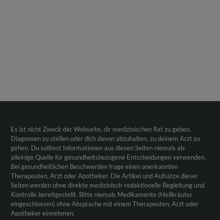
Es ist nicht Zweck der Webseite, dir medizinischen Rat zu geben,
Diagnosen zu stellen oder dich davon abzuhalten, zu deinem Arzt zu
gehen. Du solltest Informationen aus diesen Seiten niemals als
alleinige Quelle für gesundheitsbezogene Entscheidungen verwenden.
Bei gesundheitlichen Beschwerden frage einen anerkannten
Therapeuten, Arzt oder Apotheker. Die Artikel und Aufsätze dieser
Seiten werden ohne direkte medizinisch-redaktionelle Begleitung und
Kontrolle bereitgestellt. Bitte niemals Medikamente (Heilkräuter
eingeschlossen) ohne Absprache mit einem Therapeuten, Arzt oder
Apotheker einnehmen.