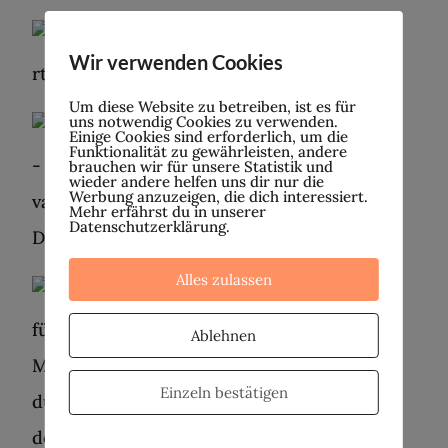
Fehlgeburten | Teil 1: Was du darüber
wissen solltest
Wir verwenden Cookies
9. FEBRUAR 2023
Um diese Website zu betreiben, ist es für
uns notwendig Cookies zu verwenden.
Einige Cookies sind erforderlich, um die
Funktionalität zu gewährleisten, andere
brauchen wir für unsere Statistik und
Vaginose – eine vaginale Dysbiose
wieder andere helfen uns dir nur die
2. FEBRUAR 2023
Werbung anzuzeigen, die dich interessiert.
Mehr erfährst du in unserer
Datenschutzerklärung.
Alles zulassen
Ablehnen
Ursachen für Missempfindungen in der
Vagina
Einzeln bestätigen
26. JANUAR 2023