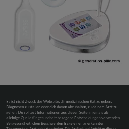
Es ist nicht Zweck der Webseite, dir medizinischen Rat zu geben,
Diagnosen zu stellen oder dich davon abzuhalten, zu deinem Arzt zu
gehen. Du solltest Informationen aus diesen Seiten niemals als
alleinige Quelle für gesundheitsbezogene Entscheidungen verwenden.
Bei gesundheitlichen Beschwerden frage einen anerkannten
Therapeuten, Arzt oder Apotheker. Die Artikel und Aufsätze dieser