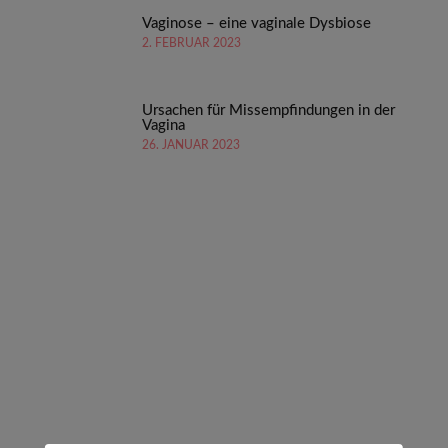
Vaginose – eine vaginale Dysbiose
2. FEBRUAR 2023
Ursachen für Missempfindungen in der
Vagina
26. JANUAR 2023