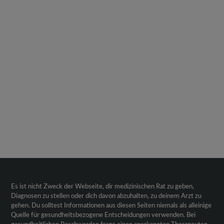
Es ist nicht Zweck der Webseite, dir medizinischen Rat zu geben,
Diagnosen zu stellen oder dich davon abzuhalten, zu deinem Arzt zu
gehen. Du solltest Informationen aus diesen Seiten niemals als alleinige
Quelle für gesundheitsbezogene Entscheidungen verwenden. Bei