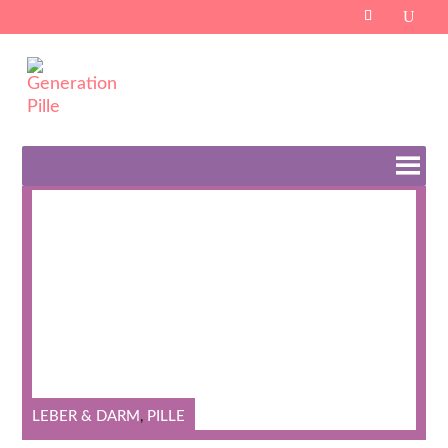
Search
for:
Schlagwort:
Dickdarm
LEBER & DARM
,
PILLE